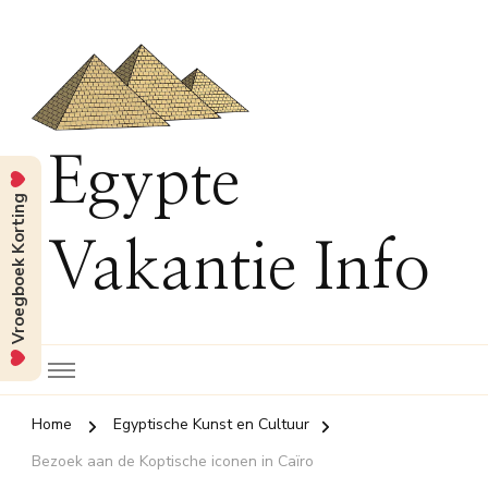
Egypte
Vroegboek Korting
Vakantie Info
Home
Egyptische Kunst en Cultuur
Bezoek aan de Koptische iconen in Caïro