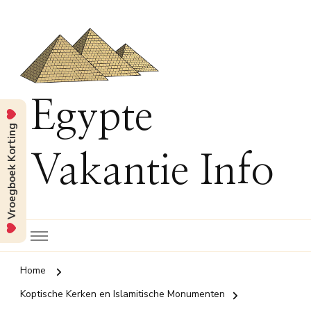
Egypte
Vroegboek Korting
Vakantie Info
Home
Koptische Kerken en Islamitische Monumenten