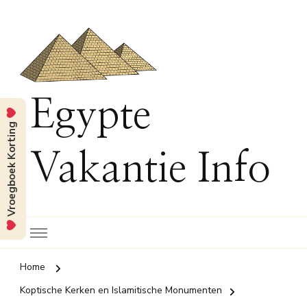
Egypte
Vroegboek Korting
Vakantie Info
Home
Koptische Kerken en Islamitische Monumenten