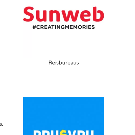
Reisbureaus
n
s.