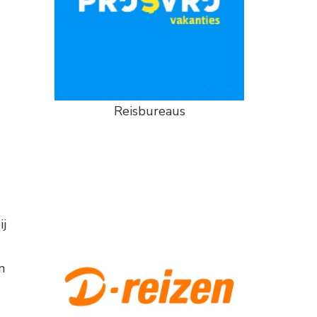
Reisbureaus
ij
n