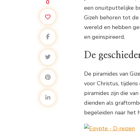
0
een onuitputtelijke br
Gizeh behoren tot d
wereld en hebben gen
en geïnspireerd.
De geschiede
De piramides van Gi
voor Christus, tijden
piramides zijn die va
dienden als graftomb
begeleiden naar het h