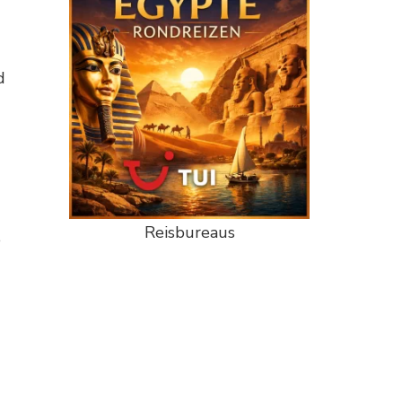
d
Reisbureaus
e