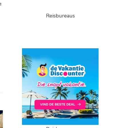
e
Reisbureaus
g