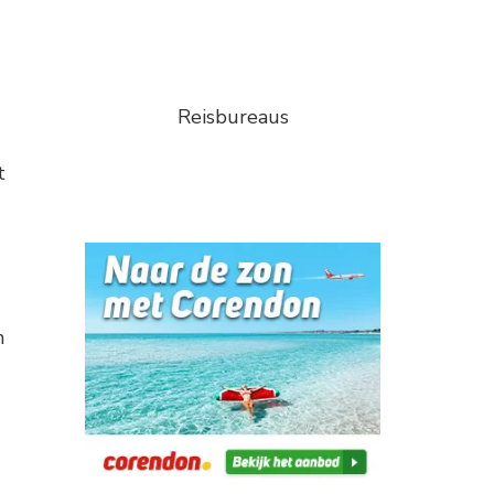
Reisbureaus
t
n