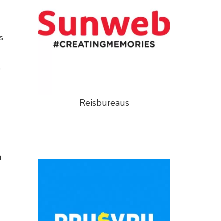
s
e
Reisbureaus
n
e