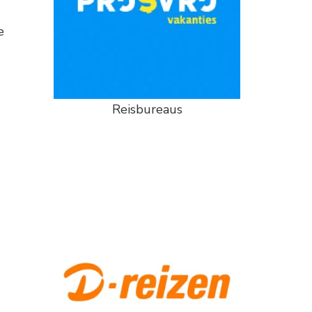
e
Reisbureaus