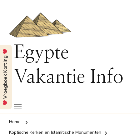
Egypte
Vroegboek Korting
Vakantie Info
Home
Koptische Kerken en Islamitische Monumenten