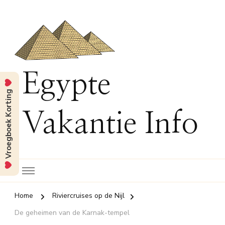
Egypte
Vroegboek Korting
Vakantie Info
Home
Riviercruises op de Nijl
De geheimen van de Karnak-tempel