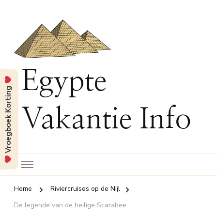
Egypte
Vroegboek Korting
Vakantie Info
Home
Riviercruises op de Nijl
De legende van de heilige Scarabee