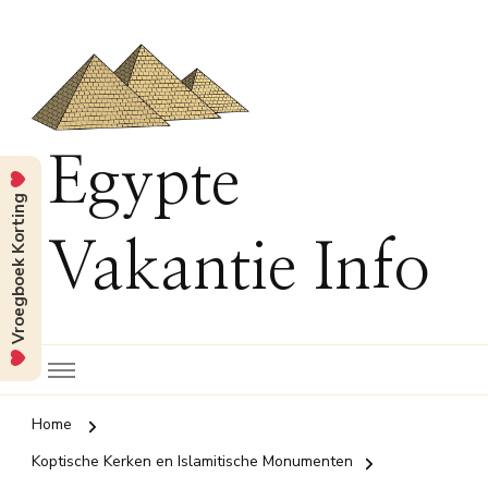
Egypte
Vroegboek Korting
Vakantie Info
Home
Koptische Kerken en Islamitische Monumenten