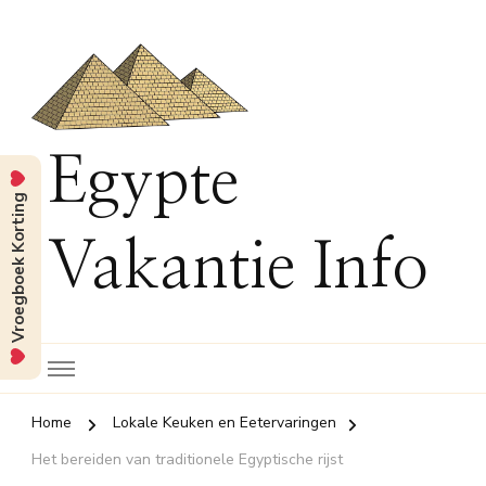
Egypte
Vroegboek Korting
Vakantie Info
Home
Lokale Keuken en Eetervaringen
Het bereiden van traditionele Egyptische rijst