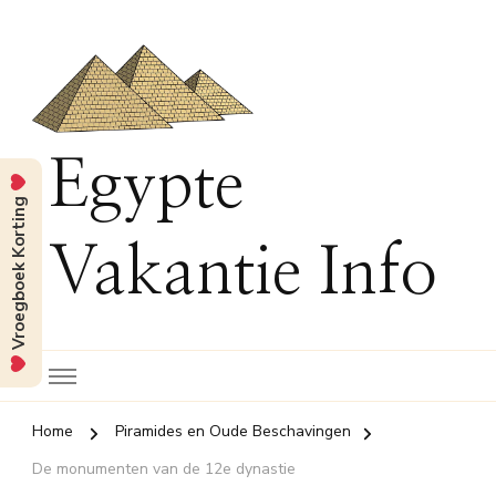
Egypte
Vroegboek Korting
Vakantie Info
Home
Piramides en Oude Beschavingen
De monumenten van de 12e dynastie