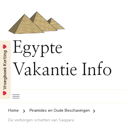
Egypte
Vroegboek Korting
Vakantie Info
Home
Piramides en Oude Beschavingen
De verborgen schatten van Saqqara