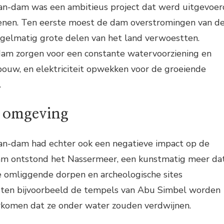
n-dam was een ambitieus project dat werd uitgevoer
enen. Ten eerste moest de dam overstromingen van d
egelmatig grote delen van het land verwoestten.
am zorgen voor een constante watervoorziening en
dbouw, en elektriciteit opwekken voor de groeiende
.
e omgeving
n-dam had echter ook een negatieve impact op de
am ontstond het Nassermeer, een kunstmatig meer da
e omliggende dorpen en archeologische sites
sten bijvoorbeeld de tempels van Abu Simbel worden
rkomen dat ze onder water zouden verdwijnen.