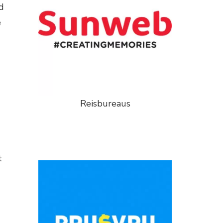
d
e
Reisbureaus
t