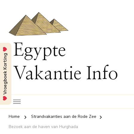
Egypte
Vroegboek Korting
Vakantie Info
Home
Strandvakanties aan de Rode Zee
Bezoek aan de haven van Hurghada