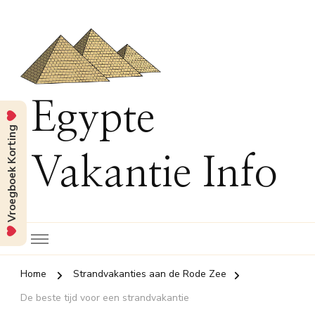
Egypte
Vroegboek Korting
Vakantie Info
Home
Strandvakanties aan de Rode Zee
De beste tijd voor een strandvakantie